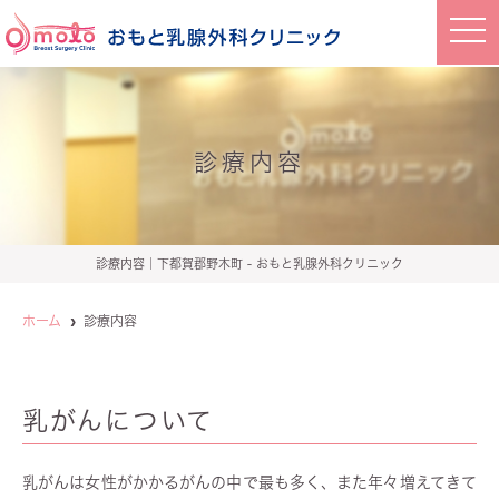
t
o
g
g
l
e
n
a
診療内容
v
i
g
a
t
i
o
診療内容｜下都賀郡野木町 - おもと乳腺外科クリニック
n
ホーム
診療内容
乳がんについて
乳がんは女性がかかるがんの中で最も多く、また年々増えてきて