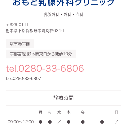
乳腺外科・外科・内科
〒329-0111
栃木県下都賀郡野木町丸林624-1
駐車場完備
宇都宮線 野木駅東口から徒歩10分
tel.0280-33-6806
fax.0280-33-6807
診療時間
月
火
水
木
金
土
日
09:00～12:00
●
●
／
●
●
●
／