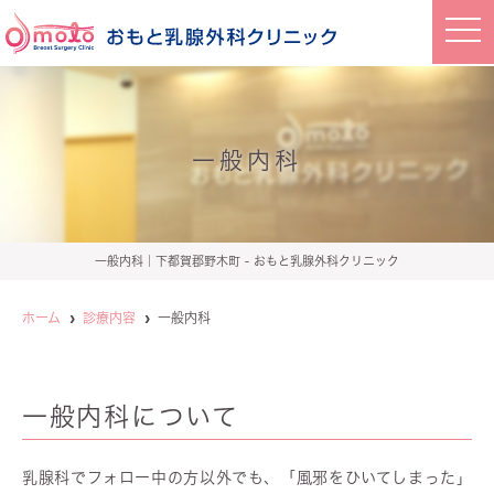
t
o
g
g
l
e
n
a
一般内科
v
i
g
a
t
i
o
一般内科｜下都賀郡野木町 - おもと乳腺外科クリニック
n
ホーム
診療内容
一般内科
一般内科について
乳腺科でフォロー中の方以外でも、「風邪をひいてしまった」