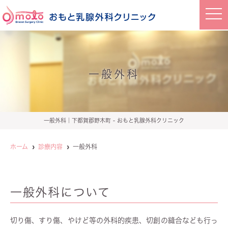
t
o
g
g
l
e
n
a
一般外科
v
i
g
a
t
i
o
一般外科｜下都賀郡野木町 - おもと乳腺外科クリニック
n
ホーム
診療内容
一般外科
一般外科について
切り傷、すり傷、やけど等の外科的疾患、切創の縫合なども行っ