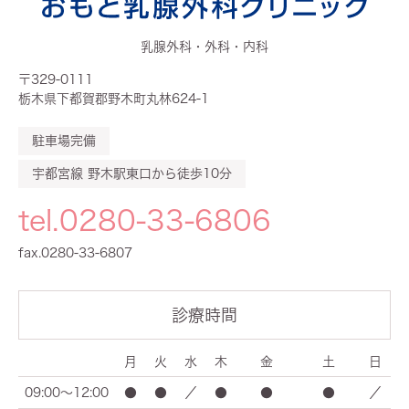
乳腺外科・外科・内科
〒329-0111
栃木県下都賀郡野木町丸林624-1
駐車場完備
宇都宮線 野木駅東口から徒歩10分
tel.0280-33-6806
fax.0280-33-6807
診療時間
月
火
水
木
金
土
日
09:00～12:00
●
●
／
●
●
●
／