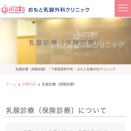
t
o
g
g
l
e
n
a
乳腺診療（保険診療）
v
i
g
a
t
i
o
乳腺診療（保険診療）｜下都賀郡野木町 - おもと乳腺外科クリニック
n
ホーム
診療内容
乳腺診療（保険診療）
乳腺診療（保険診療）について